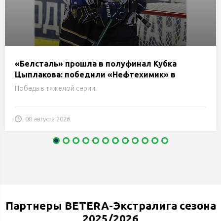
«Белсталь» прошла в полуфинал Кубка
Цыплакова: победили «Нефтехимик» в
решающей серии буллитов
Победа в тяжелой серии.
08 августа 2026
Партнеры BETERA-Экстралига сезона
2025/2026