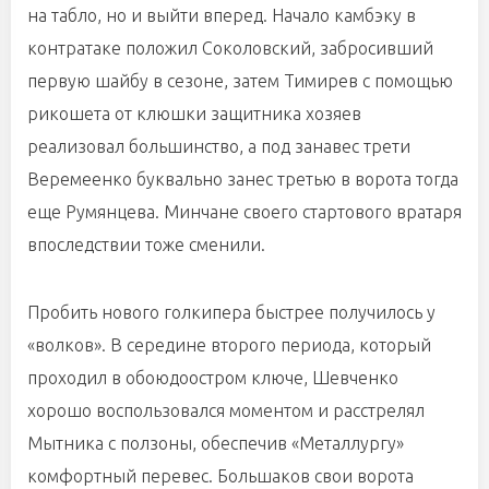
на табло, но и выйти вперед. Начало камбэку в
контратаке положил Соколовский, забросивший
первую шайбу в сезоне, затем Тимирев с помощью
рикошета от клюшки защитника хозяев
реализовал большинство, а под занавес трети
Веремеенко буквально занес третью в ворота тогда
еще Румянцева. Минчане своего стартового вратаря
впоследствии тоже сменили.
Пробить нового голкипера быстрее получилось у
«волков». В середине второго периода, который
проходил в обоюдоостром ключе, Шевченко
хорошо воспользовался моментом и расстрелял
Мытника с ползоны, обеспечив «Металлургу»
комфортный перевес. Большаков свои ворота