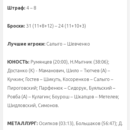
Штраф:
4 – 8
Броски:
31 (11+8+12) – 24 (11+10+3)
Лучшие игроки:
Салыго – Шевченко
ЮНОСТЬ:
Румянцев (20:00), Н.Мытник (38:06);
Достанко (К) - Маманович, Шило – Тютчев (А) –
Кучкин; Гостев – Шикуть, Косоренков – Салыго –
Пироговский; Парфенюк – Сидорук, Буяльский –
Ровба (А) – Кулагин; Боурош – Шкапцов – Метелев;
Шидловский, Симонов.
МЕТАЛЛУРГ:
Осипков (03:13), Большаков (56:47); Д.