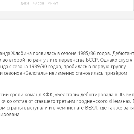
ДНЕЙ
ЧАСОВ
МИНУТ
нда Жлобина появилась в сезоне 1985/86 годов. Дебютант
 во второй по рангу лиге первенства БССР. Однако спустя 
нда с сезона 1989/90 годов, пробилась в первую группу
и сезонов «Белсталь» неизменно становилась призёром
сии среди команд КФК, «Белсталь» дебютировала в III чем
 очко отстав от ставшего третьим гродненского «Немана». 
 страны выступали и в чемпионате ВЕХЛ, где так же заня
мирована.