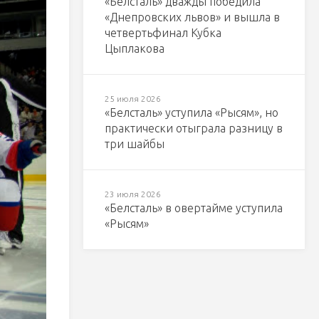
«Белсталь» дважды победила
«Днепровских львов» и вышла в
четвертьфинал Кубка
Цыплакова
25 июля 2026
«Белсталь» уступила «Рысям», но
практически отыграла разницу в
три шайбы
23 июля 2026
«Белсталь» в овертайме уступила
«Рысям»