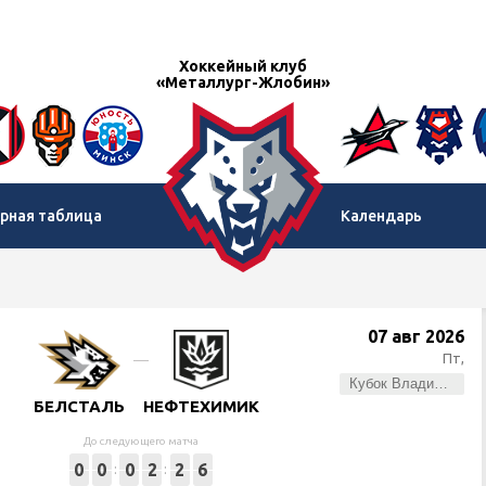
Хоккейный клуб
«Металлург-Жлобин»
рная таблица
Календарь
07 авг 2026
Пт,
Кубок Владимира Цыплакова
БЕЛСТАЛЬ
НЕФТЕХИМИК
До следующего матча
0
0
0
2
2
6