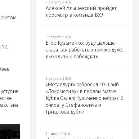
3 августа 2026
Алексей Альшевский пройдет
просмотр в команде ВХЛ
 счетом
2 августа 2026
Егор Кузьменко: буду дальше
012,
стараться работать в том же духе,
выходить и побеждать
феев
2 августа 2026
«Металлург» забросил 10 шайб
 уступив
«Локомотиву» в первом матче
естве
Кубка Салея: Кузьменко набрал 6
ахстана.
очков, у Стефановича и
Гришкова дубли
31 июля 2026