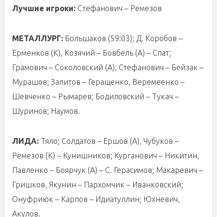
Лучшие игроки:
Стефанович – Ремезов
МЕТАЛЛУРГ:
Большаков (59:03); Д. Коробов –
Ерменков (К), Козячий – Бовбель (А) – Спат;
Грамович – Соколовский (А), Стефанович – Бейзак –
Мурашов; Залитов – Геращенко, Веремеенко –
Шевченко – Рымарев; Бодиловский – Тукач –
Шуринов; Наумов.
ЛИДА:
Тяло; Солдатов – Ершов (А), Чубуков –
Ремезов (К) – Кунишников; Курганович – Никитин,
Павленко – Боярчук (А) – С. Герасимов; Макаревич –
Гришков, Якунин – Пархомчик – Иванковский;
Онуфриюк – Карпов – Идиатуллин; Юхневич,
Акулов.