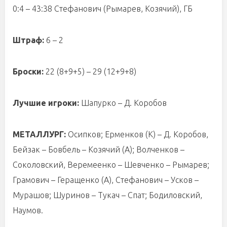
0:4 – 43:38 Стефанович (Рымарев, Козячий), ГБ
Штраф:
6 – 2
Броски:
22 (8+9+5) – 29 (12+9+8)
Лучшие игроки:
Шапурко – Д. Коробов
МЕТАЛЛУРГ:
Осипков; Ерменков (К) – Д. Коробов,
Бейзак – Бовбель – Козячий (А); Волченков –
Соколовский, Веремеенко – Шевченко – Рымарев;
Грамович – Геращенко (А), Стефанович – Усков –
Мурашов; Шуринов – Тукач – Спат; Бодиловский,
Наумов.