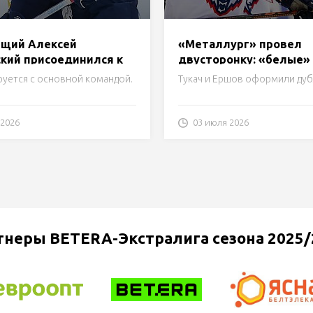
щий Алексей
«Металлург» провел
кий присоединился к
двусторонку: «белые»
ургу»
победили «синих», Гр
руется с основной командой.
Тукач и Ершов оформили дуб
забросил победную на
последней минуте
 2026
03 июля 2026
тнеры BETERA-Экстралига сезона 2025/