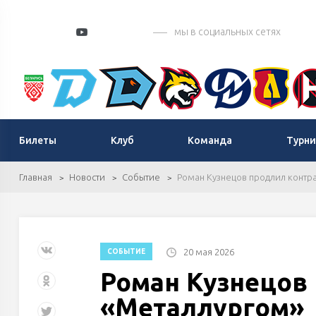
мы в социальных сетях
Билеты
Клуб
Команда
Турни
Главная
Новости
Событие
Роман Кузнецов продлил контра
20 мая 2026
СОБЫТИЕ
Роман Кузнецов 
«Металлургом»