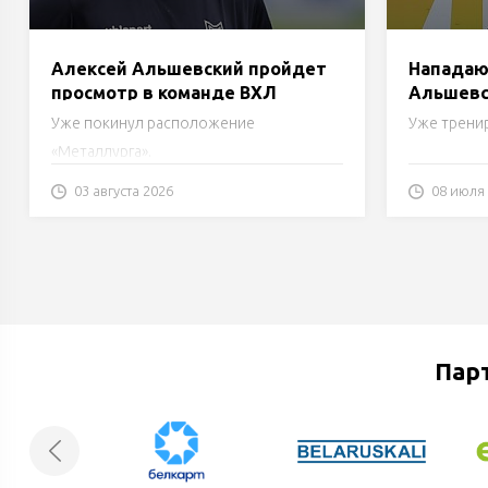
Алексей Альшевский пройдет
Нападаю
просмотр в команде ВХЛ
Альшевс
«Металл
Уже покинул расположение
Уже трени
«Металлурга».
03 августа 2026
08 июля
Пар