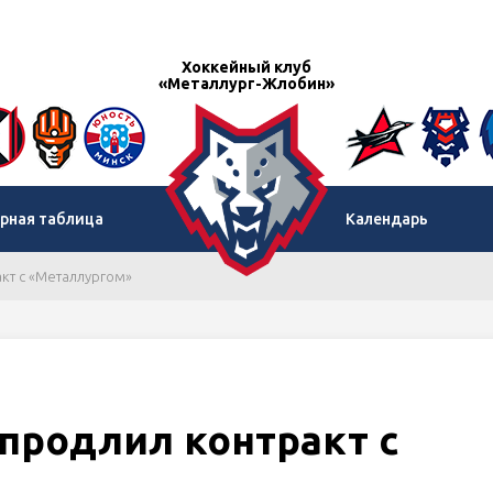
Хоккейный клуб
«Металлург-Жлобин»
рная таблица
Календарь
кт с «Металлургом»
продлил контракт с