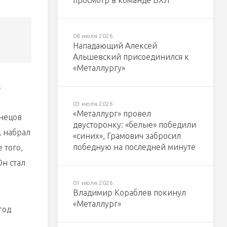
просмотр в команде ВХЛ
08 июля 2026
Нападающий Алексей
Альшевский присоединился к
«Металлургу»
.
03 июля 2026
«Металлург» провел
знецов
двусторонку: «белые» победили
, набрал
«синих», Грамович забросил
победную на последней минуте
 того,
Он стал
01 июля 2026
Владимир Кораблев покинул
«Металлург»
год