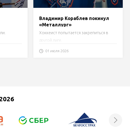
Владимир Кораблев покинул
«Металлург»
амович
ли.
Хоккеист попытается закрепиться в
другой лиге.
01 июля 2026
2026