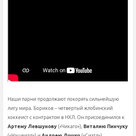
Наши парни продолжают покорять сильнейшую
лигу мира. Бориков – четвертый жлобинский
хоккеист с контрактом в НХЛ. Он присоединился к
Артему Левшунову
(«Чикаго»),
Виталию Пинчуку
(«Нэшвилл») и
Андрею Лошко
(«Сиэтл»).