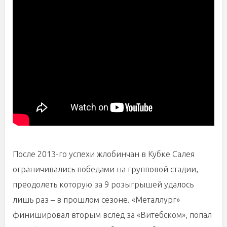
После 2013-го успехи жлобинчан в Кубке Салея
ограничивались победами на групповой стадии,
преодолеть которую за 9 розыгрышей удалось
лишь раз – в прошлом сезоне. «Металлург»
финишировал вторым вслед за «Витебском», попал