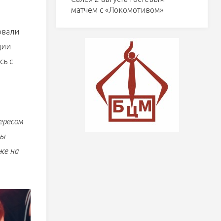
матчем с «Локомотивом»
овали
ции
сь с
ересом
ды
же на