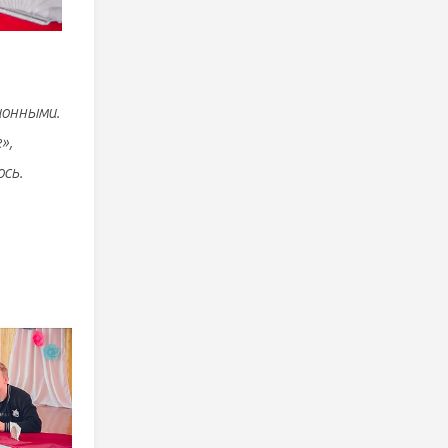
ионными.
»,
сь.