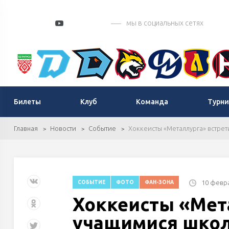
мы в социальных сетях
Билеты
Клуб
Команда
Турни
Главная
Новости
Событие
Хоккеисты «Металлурга» встре
10 февра
СОБЫТИЕ
ФОТО
ФАН-ЗОНА
Хоккеисты «Мета
учащимися школ