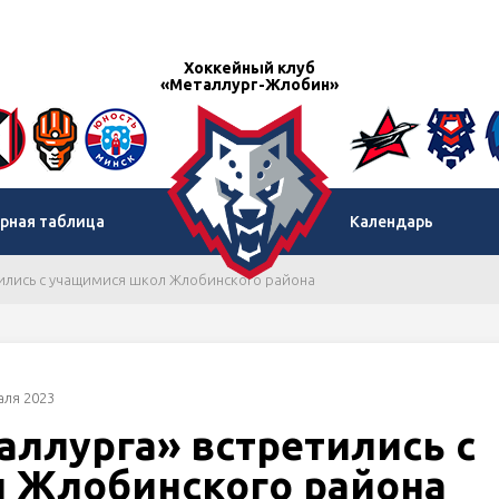
Хоккейный клуб
«Металлург-Жлобин»
рная таблица
Календарь
тились с учащимися школ Жлобинского района
ля 2023
ллурга» встретились с
 Жлобинского района