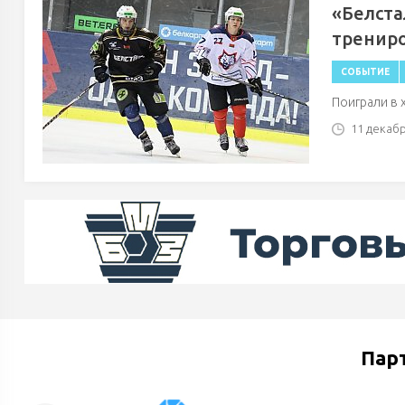
«Белста
трениро
СОБЫТИЕ
Поиграли в 
11 декабря
Пар