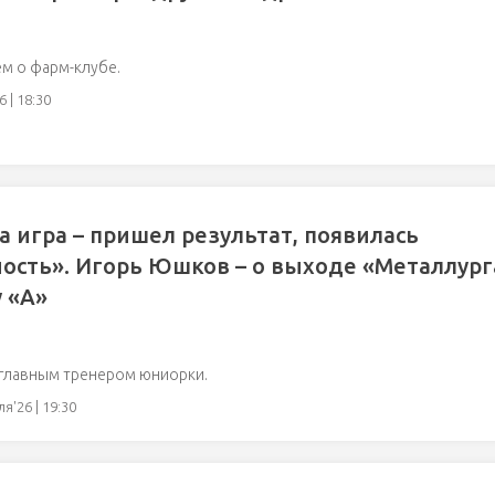
м о фарм-клубе.
 | 18:30
 игра – пришел результат, появилась
ость». Игорь Юшков – о выходе «Металлург
у «А»
 главным тренером юниорки.
я'26 | 19:30