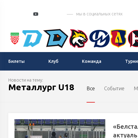
мы в социальных сетях
Билеты
Клуб
Команда
Турни
Новости на тему:
Металлург U18
Все
Событие
М
«Белста
актуаль