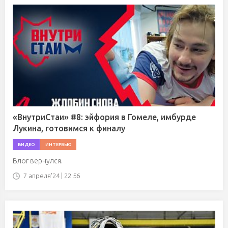
«ВнутриСтаи» #8: эйфория в Гомеле, имбурде
Лукина, готовимся к финалу
ВИДЕО
ИНТЕРВЬЮ
Влог вернулся.
7 апреля'24 | 22:56