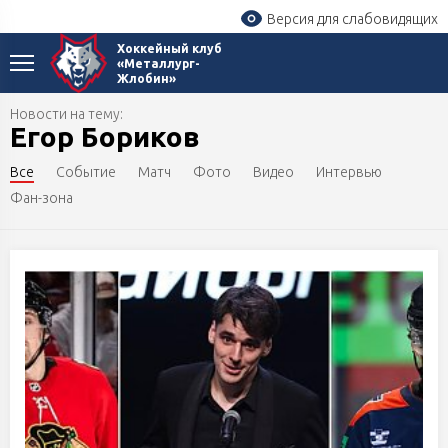
Версия для слабовидящих
Хоккейный клуб
«Металлург-
Жлобин»
Новости на тему:
Егор Бориков
Все
Событие
Матч
Фото
Видео
Интервью
Фан-зона