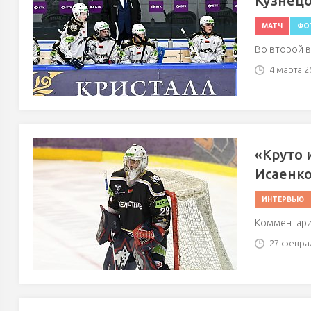
Кузнецо
МАТЧ
ФО
Во второй в
4 марта'26
«Круто 
Исаенко
ИНТЕРВЬЮ
Комментари
27 феврал