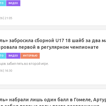
ТО
ВИДЕО
.
6 | 21:05
ль» забросила сборной U17 18 шайб за два м
ровала первой в регулярном чемпионате
ТО
ВИДЕО
ИНТЕРВЬЮ
цов забил пять во второй игре.
6 | 16:30
ль» набрали лишь один балл в Гомеле, Арту