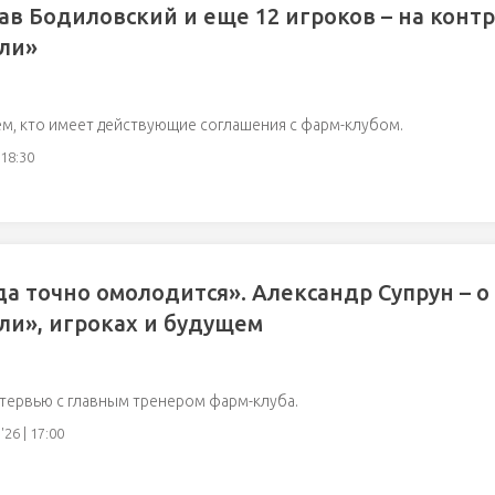
ав Бодиловский и еще 12 игроков – на контр
ли»
м, кто имеет действующие соглашения с фарм-клубом.
 18:30
а точно омолодится». Александр Супрун – о
ли», игроках и будущем
тервью с главным тренером фарм-клуба.
26 | 17:00