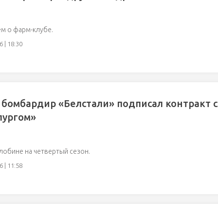
м о фарм-клубе.
 | 18:30
бомбардир «Белстали» подписал контракт с
лургом»
лобине на четвертый сезон.
 | 11:58