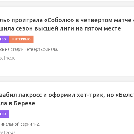
ль» проиграла «Соболю» в четвертом матче
шила сезон высшей лиги на пятом месте
ДЕО
ИНТЕРВЬЮ
ь на стадии четвертьфинала.
6 | 16:30
забил лакросс и оформил хет-трик, но «Белс
ла в Березе
ДЕО
инальной серии 1-2.
6 | 20:45