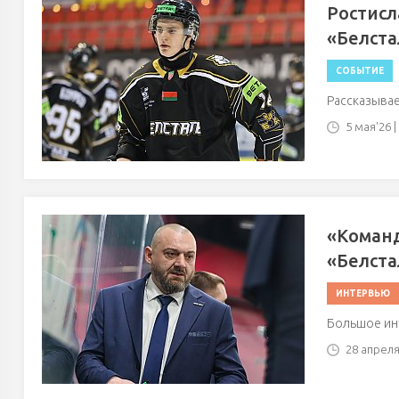
Ростисл
«Белста
СОБЫТИЕ
Рассказывае
5 мая'26 |
«Команд
«Белста
ИНТЕРВЬЮ
Большое ин
28 апреля'