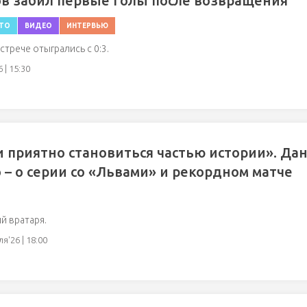
в забил первые голы после возвращения
ТО
ВИДЕО
ИНТЕРВЬЮ
стрече отыгрались с 0:3.
 | 15:30
и приятно становиться частью истории». Да
 – о серии со «Львами» и рекордном матче
й вратаря.
я'26 | 18:00