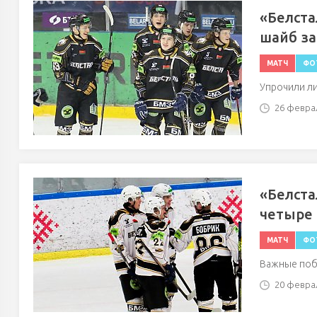
«Белста
шайб за
МАТЧ
ФО
Упрочили л
26 феврал
«Белста
четыре 
МАТЧ
ФО
Важные поб
20 феврал