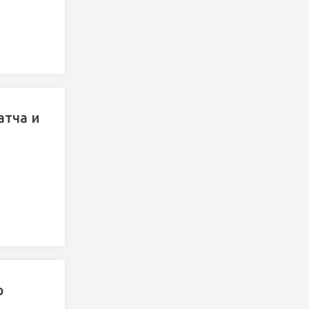
атча и
р