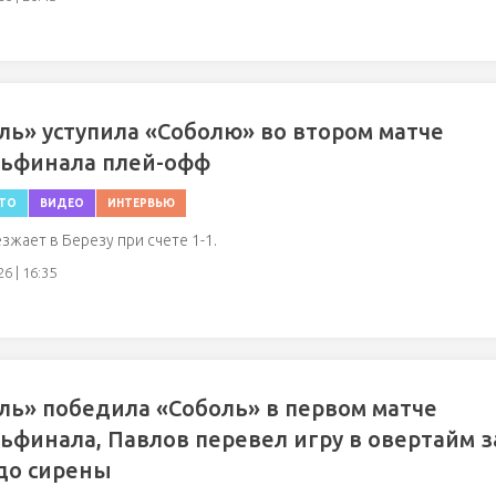
ль» уступила «Соболю» во втором матче
тьфинала плей-офф
ТО
ВИДЕО
ИНТЕРВЬЮ
зжает в Березу при счете 1-1.
6 | 16:35
ль» победила «Соболь» в первом матче
ьфинала, Павлов перевел игру в овертайм з
до сирены