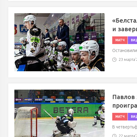
«Белста
и завер
МАТЧ
ВИ
Остановилис
23 марта'2
Павлов 
проигра
МАТЧ
ВИ
В четвертьф
22 марта'2