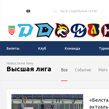
мы в социальных сетях
Билеты
Клуб
Команда
Турни
Новости на тему:
Высшая лига
Все
Событие
Матч
«Белста
актуаль