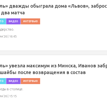
ль» дважды обыграла дома «Львов», заброс
 два матча
ТО
ВИДЕО
ИНТЕРВЬЮ
идерство.
я'26 | 16:45
ль» увезла максимум из Минска, Иванов заб
шайбы после возвращения в состав
ТО
ВИДЕО
ИНТЕРВЬЮ
еды в столице.
я'26 | 15:15