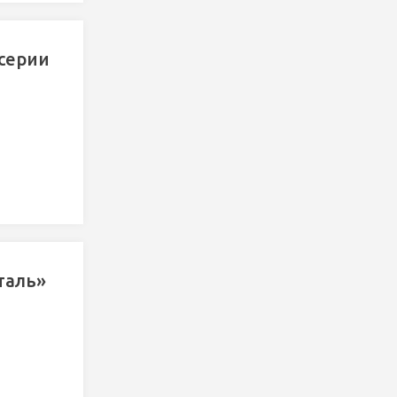
 серии
таль»