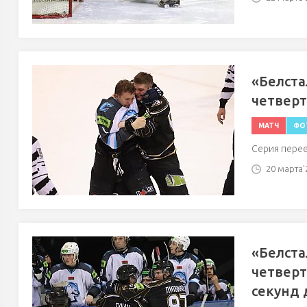
«Белста
четвер
МАТЧ
ФО
Серия перее
20 марта'2
«Белста
четверт
секунд 