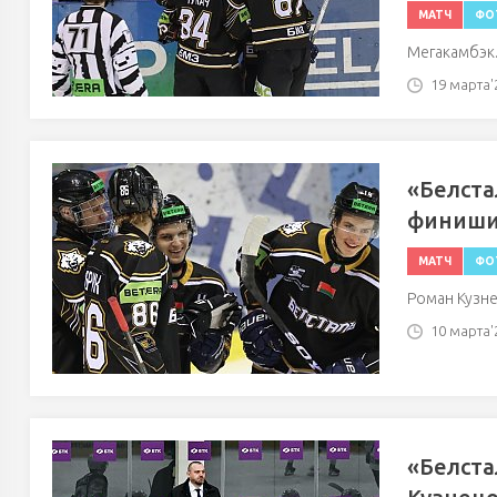
МАТЧ
ФО
Мегакамбэк
19 марта'2
«Белста
финиши
МАТЧ
ФО
Роман Кузне
10 марта'2
«Белста