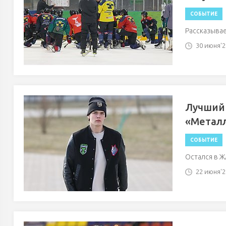
СОБЫТИЕ
Рассказывае
30 июня'26
Лучший 
«Метал
СОБЫТИЕ
Остался в Ж
22 июня'26